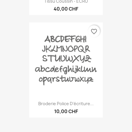
Tissu Coussin - ECRU
40,00 CHF
favorite_border
Broderie Police D'écriture...
10,00 CHF