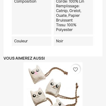
Composition
Corde: 100% Lin
Remplissage:
Catnip, Grelot,
Ouate, Papier
Bruissant
Tissu: 100%
Polyester
Couleur
Noir
VOUS AIMEREZ AUSSI
favorite_border