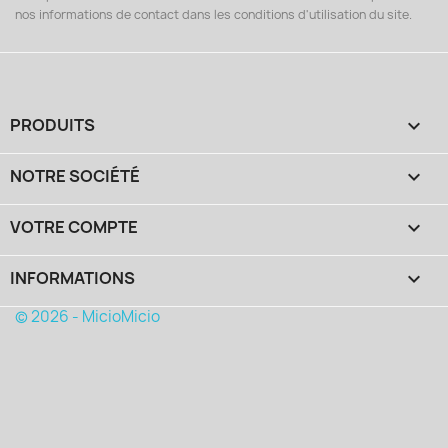
nos informations de contact dans les conditions d'utilisation du site.
PRODUITS

NOTRE SOCIÉTÉ

VOTRE COMPTE

INFORMATIONS
keyboard_arrow_down
© 2026 - MicioMicio